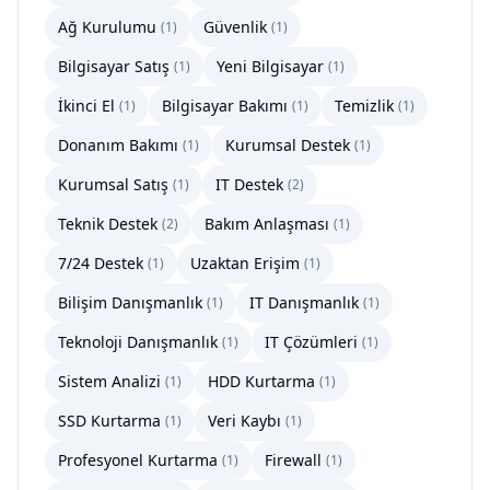
Ağ Kurulumu
Güvenlik
(
1
)
(
1
)
Bilgisayar Satış
Yeni Bilgisayar
(
1
)
(
1
)
İkinci El
Bilgisayar Bakımı
Temizlik
(
1
)
(
1
)
(
1
)
Donanım Bakımı
Kurumsal Destek
(
1
)
(
1
)
Kurumsal Satış
IT Destek
(
1
)
(
2
)
Teknik Destek
Bakım Anlaşması
(
2
)
(
1
)
7/24 Destek
Uzaktan Erişim
(
1
)
(
1
)
Bilişim Danışmanlık
IT Danışmanlık
(
1
)
(
1
)
Teknoloji Danışmanlık
IT Çözümleri
(
1
)
(
1
)
Sistem Analizi
HDD Kurtarma
(
1
)
(
1
)
SSD Kurtarma
Veri Kaybı
(
1
)
(
1
)
Profesyonel Kurtarma
Firewall
(
1
)
(
1
)