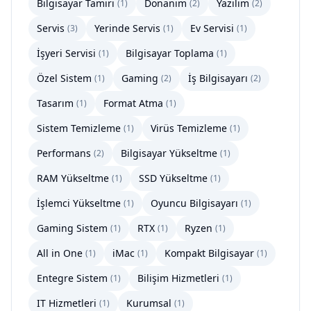
Bilgisayar Tamiri
Donanım
Yazılım
(
1
)
(
2
)
(
2
)
Servis
Yerinde Servis
Ev Servisi
(
3
)
(
1
)
(
1
)
İşyeri Servisi
Bilgisayar Toplama
(
1
)
(
1
)
Özel Sistem
Gaming
İş Bilgisayarı
(
1
)
(
2
)
(
2
)
Tasarım
Format Atma
(
1
)
(
1
)
Sistem Temizleme
Virüs Temizleme
(
1
)
(
1
)
Performans
Bilgisayar Yükseltme
(
2
)
(
1
)
RAM Yükseltme
SSD Yükseltme
(
1
)
(
1
)
İşlemci Yükseltme
Oyuncu Bilgisayarı
(
1
)
(
1
)
Gaming Sistem
RTX
Ryzen
(
1
)
(
1
)
(
1
)
All in One
iMac
Kompakt Bilgisayar
(
1
)
(
1
)
(
1
)
Entegre Sistem
Bilişim Hizmetleri
(
1
)
(
1
)
IT Hizmetleri
Kurumsal
(
1
)
(
1
)