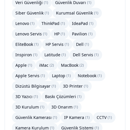
Veri Güvenliği
Güvenlik Duvarı
(
1
)
(
1
)
Siber Güvenlik
Kurumsal Güvenlik
(
1
)
(
1
)
Lenovo
ThinkPad
IdeaPad
(
1
)
(
1
)
(
1
)
Lenovo Servis
HP
Pavilion
(
1
)
(
1
)
(
1
)
EliteBook
HP Servis
Dell
(
1
)
(
1
)
(
1
)
Inspiron
Latitude
Dell Servis
(
1
)
(
1
)
(
1
)
Apple
iMac
MacBook
(
1
)
(
2
)
(
2
)
Apple Servis
Laptop
Notebook
(
1
)
(
1
)
(
1
)
Dizüstü Bilgisayar
3D Printer
(
1
)
(
1
)
3D Yazıcı
Baskı Çözümleri
(
1
)
(
1
)
3D Kurulum
3D Onarım
(
1
)
(
1
)
Güvenlik Kamerası
IP Kamera
CCTV
(
1
)
(
1
)
(
1
)
Kamera Kurulum
Güvenlik Sistemi
(
1
)
(
1
)