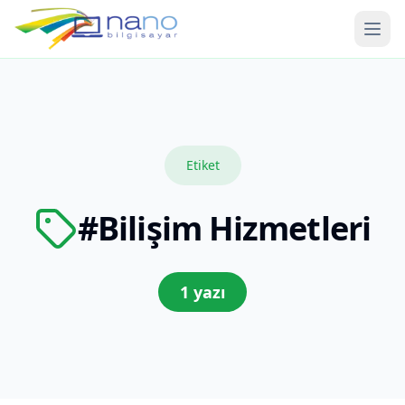
Ana 
Etiket
#
Bilişim Hizmetleri
1
yazı