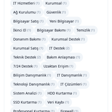
IT Hizmetleri
Kurumsal
(
1
)
(
1
)
Ağ Kurulumu
Güvenlik
(
1
)
(
1
)
Bilgisayar Satış
Yeni Bilgisayar
(
1
)
(
1
)
İkinci El
Bilgisayar Bakımı
Temizlik
(
1
)
(
1
)
(
1
)
Donanım Bakımı
Kurumsal Destek
(
1
)
(
1
)
Kurumsal Satış
IT Destek
(
1
)
(
2
)
Teknik Destek
Bakım Anlaşması
(
2
)
(
1
)
7/24 Destek
Uzaktan Erişim
(
1
)
(
1
)
Bilişim Danışmanlık
IT Danışmanlık
(
1
)
(
1
)
Teknoloji Danışmanlık
IT Çözümleri
(
1
)
(
1
)
Sistem Analizi
HDD Kurtarma
(
1
)
(
1
)
SSD Kurtarma
Veri Kaybı
(
1
)
(
1
)
Profesyonel Kurtarma
Firewall
(
1
)
(
1
)