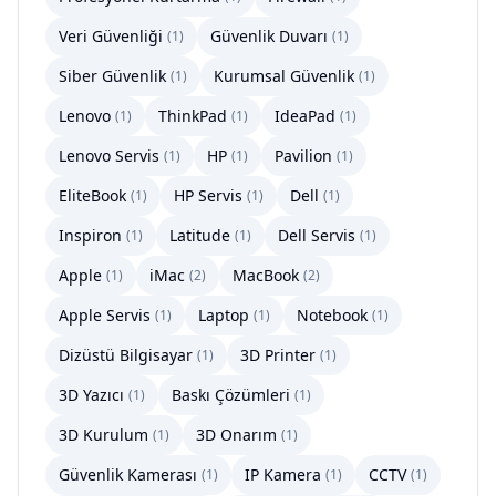
Veri Güvenliği
Güvenlik Duvarı
(
1
)
(
1
)
Siber Güvenlik
Kurumsal Güvenlik
(
1
)
(
1
)
Lenovo
ThinkPad
IdeaPad
(
1
)
(
1
)
(
1
)
Lenovo Servis
HP
Pavilion
(
1
)
(
1
)
(
1
)
EliteBook
HP Servis
Dell
(
1
)
(
1
)
(
1
)
Inspiron
Latitude
Dell Servis
(
1
)
(
1
)
(
1
)
Apple
iMac
MacBook
(
1
)
(
2
)
(
2
)
Apple Servis
Laptop
Notebook
(
1
)
(
1
)
(
1
)
Dizüstü Bilgisayar
3D Printer
(
1
)
(
1
)
3D Yazıcı
Baskı Çözümleri
(
1
)
(
1
)
3D Kurulum
3D Onarım
(
1
)
(
1
)
Güvenlik Kamerası
IP Kamera
CCTV
(
1
)
(
1
)
(
1
)