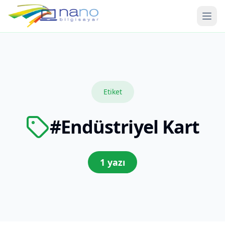
Ana 
Etiket
#
Endüstriyel Kart
1
yazı