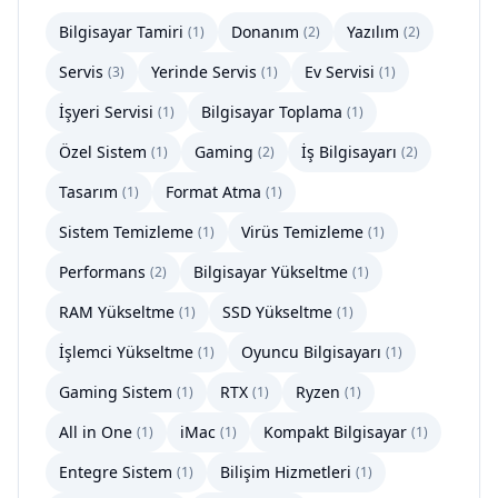
Bilgisayar Tamiri
Donanım
Yazılım
(
1
)
(
2
)
(
2
)
Servis
Yerinde Servis
Ev Servisi
(
3
)
(
1
)
(
1
)
İşyeri Servisi
Bilgisayar Toplama
(
1
)
(
1
)
Özel Sistem
Gaming
İş Bilgisayarı
(
1
)
(
2
)
(
2
)
Tasarım
Format Atma
(
1
)
(
1
)
Sistem Temizleme
Virüs Temizleme
(
1
)
(
1
)
Performans
Bilgisayar Yükseltme
(
2
)
(
1
)
RAM Yükseltme
SSD Yükseltme
(
1
)
(
1
)
İşlemci Yükseltme
Oyuncu Bilgisayarı
(
1
)
(
1
)
Gaming Sistem
RTX
Ryzen
(
1
)
(
1
)
(
1
)
All in One
iMac
Kompakt Bilgisayar
(
1
)
(
1
)
(
1
)
Entegre Sistem
Bilişim Hizmetleri
(
1
)
(
1
)