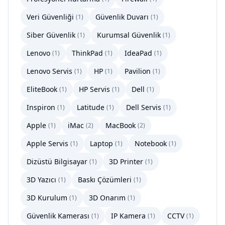
Veri Güvenliği
Güvenlik Duvarı
(
1
)
(
1
)
Siber Güvenlik
Kurumsal Güvenlik
(
1
)
(
1
)
Lenovo
ThinkPad
IdeaPad
(
1
)
(
1
)
(
1
)
Lenovo Servis
HP
Pavilion
(
1
)
(
1
)
(
1
)
EliteBook
HP Servis
Dell
(
1
)
(
1
)
(
1
)
Inspiron
Latitude
Dell Servis
(
1
)
(
1
)
(
1
)
Apple
iMac
MacBook
(
1
)
(
2
)
(
2
)
Apple Servis
Laptop
Notebook
(
1
)
(
1
)
(
1
)
Dizüstü Bilgisayar
3D Printer
(
1
)
(
1
)
3D Yazıcı
Baskı Çözümleri
(
1
)
(
1
)
3D Kurulum
3D Onarım
(
1
)
(
1
)
Güvenlik Kamerası
IP Kamera
CCTV
(
1
)
(
1
)
(
1
)