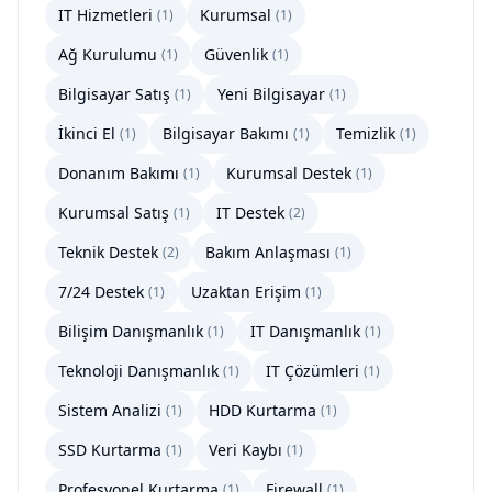
IT Hizmetleri
Kurumsal
(
1
)
(
1
)
Ağ Kurulumu
Güvenlik
(
1
)
(
1
)
Bilgisayar Satış
Yeni Bilgisayar
(
1
)
(
1
)
İkinci El
Bilgisayar Bakımı
Temizlik
(
1
)
(
1
)
(
1
)
Donanım Bakımı
Kurumsal Destek
(
1
)
(
1
)
Kurumsal Satış
IT Destek
(
1
)
(
2
)
Teknik Destek
Bakım Anlaşması
(
2
)
(
1
)
7/24 Destek
Uzaktan Erişim
(
1
)
(
1
)
Bilişim Danışmanlık
IT Danışmanlık
(
1
)
(
1
)
Teknoloji Danışmanlık
IT Çözümleri
(
1
)
(
1
)
Sistem Analizi
HDD Kurtarma
(
1
)
(
1
)
SSD Kurtarma
Veri Kaybı
(
1
)
(
1
)
Profesyonel Kurtarma
Firewall
(
1
)
(
1
)