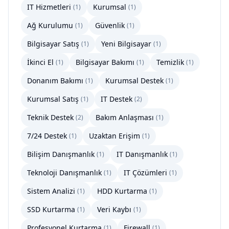
IT Hizmetleri
Kurumsal
(
1
)
(
1
)
Ağ Kurulumu
Güvenlik
(
1
)
(
1
)
Bilgisayar Satış
Yeni Bilgisayar
(
1
)
(
1
)
İkinci El
Bilgisayar Bakımı
Temizlik
(
1
)
(
1
)
(
1
)
Donanım Bakımı
Kurumsal Destek
(
1
)
(
1
)
Kurumsal Satış
IT Destek
(
1
)
(
2
)
Teknik Destek
Bakım Anlaşması
(
2
)
(
1
)
7/24 Destek
Uzaktan Erişim
(
1
)
(
1
)
Bilişim Danışmanlık
IT Danışmanlık
(
1
)
(
1
)
Teknoloji Danışmanlık
IT Çözümleri
(
1
)
(
1
)
Sistem Analizi
HDD Kurtarma
(
1
)
(
1
)
SSD Kurtarma
Veri Kaybı
(
1
)
(
1
)
Profesyonel Kurtarma
Firewall
(
1
)
(
1
)