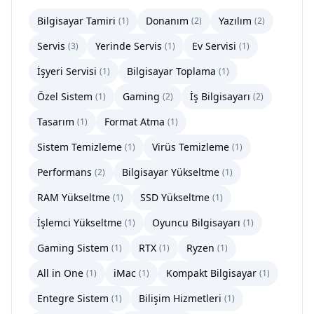
Bilgisayar Tamiri
Donanım
Yazılım
(
1
)
(
2
)
(
2
)
Servis
Yerinde Servis
Ev Servisi
(
3
)
(
1
)
(
1
)
İşyeri Servisi
Bilgisayar Toplama
(
1
)
(
1
)
Özel Sistem
Gaming
İş Bilgisayarı
(
1
)
(
2
)
(
2
)
Tasarım
Format Atma
(
1
)
(
1
)
Sistem Temizleme
Virüs Temizleme
(
1
)
(
1
)
Performans
Bilgisayar Yükseltme
(
2
)
(
1
)
RAM Yükseltme
SSD Yükseltme
(
1
)
(
1
)
İşlemci Yükseltme
Oyuncu Bilgisayarı
(
1
)
(
1
)
Gaming Sistem
RTX
Ryzen
(
1
)
(
1
)
(
1
)
All in One
iMac
Kompakt Bilgisayar
(
1
)
(
1
)
(
1
)
Entegre Sistem
Bilişim Hizmetleri
(
1
)
(
1
)