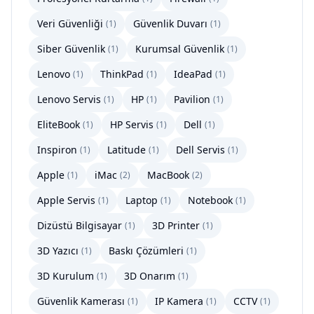
Veri Güvenliği
Güvenlik Duvarı
(
1
)
(
1
)
Siber Güvenlik
Kurumsal Güvenlik
(
1
)
(
1
)
Lenovo
ThinkPad
IdeaPad
(
1
)
(
1
)
(
1
)
Lenovo Servis
HP
Pavilion
(
1
)
(
1
)
(
1
)
EliteBook
HP Servis
Dell
(
1
)
(
1
)
(
1
)
Inspiron
Latitude
Dell Servis
(
1
)
(
1
)
(
1
)
Apple
iMac
MacBook
(
1
)
(
2
)
(
2
)
Apple Servis
Laptop
Notebook
(
1
)
(
1
)
(
1
)
Dizüstü Bilgisayar
3D Printer
(
1
)
(
1
)
3D Yazıcı
Baskı Çözümleri
(
1
)
(
1
)
3D Kurulum
3D Onarım
(
1
)
(
1
)
Güvenlik Kamerası
IP Kamera
CCTV
(
1
)
(
1
)
(
1
)