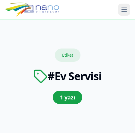
Ope
Etiket
#
Ev Servisi
1
yazı