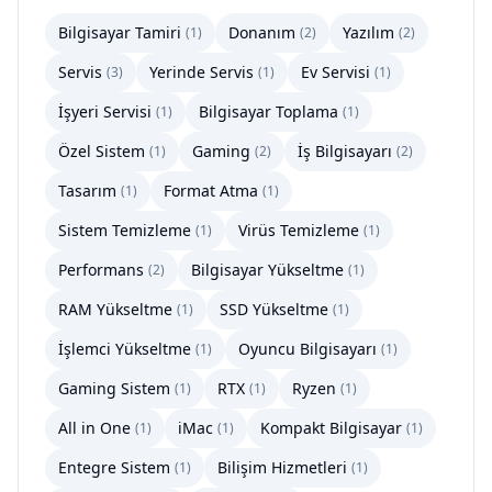
Bilgisayar Tamiri
Donanım
Yazılım
(
1
)
(
2
)
(
2
)
Servis
Yerinde Servis
Ev Servisi
(
3
)
(
1
)
(
1
)
İşyeri Servisi
Bilgisayar Toplama
(
1
)
(
1
)
Özel Sistem
Gaming
İş Bilgisayarı
(
1
)
(
2
)
(
2
)
Tasarım
Format Atma
(
1
)
(
1
)
Sistem Temizleme
Virüs Temizleme
(
1
)
(
1
)
Performans
Bilgisayar Yükseltme
(
2
)
(
1
)
RAM Yükseltme
SSD Yükseltme
(
1
)
(
1
)
İşlemci Yükseltme
Oyuncu Bilgisayarı
(
1
)
(
1
)
Gaming Sistem
RTX
Ryzen
(
1
)
(
1
)
(
1
)
All in One
iMac
Kompakt Bilgisayar
(
1
)
(
1
)
(
1
)
Entegre Sistem
Bilişim Hizmetleri
(
1
)
(
1
)