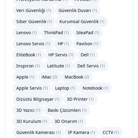
Veri Güvenliği
Güvenlik Duvarı
(
1
)
(
1
)
Siber Güvenlik
Kurumsal Güvenlik
(
1
)
(
1
)
Lenovo
ThinkPad
IdeaPad
(
1
)
(
1
)
(
1
)
Lenovo Servis
HP
Pavilion
(
1
)
(
1
)
(
1
)
EliteBook
HP Servis
Dell
(
1
)
(
1
)
(
1
)
Inspiron
Latitude
Dell Servis
(
1
)
(
1
)
(
1
)
Apple
iMac
MacBook
(
1
)
(
2
)
(
2
)
Apple Servis
Laptop
Notebook
(
1
)
(
1
)
(
1
)
Dizüstü Bilgisayar
3D Printer
(
1
)
(
1
)
3D Yazıcı
Baskı Çözümleri
(
1
)
(
1
)
3D Kurulum
3D Onarım
(
1
)
(
1
)
Güvenlik Kamerası
IP Kamera
CCTV
(
1
)
(
1
)
(
1
)