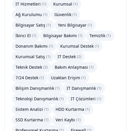
IT Hizmetleri
Kurumsal
(
1
)
(
1
)
Ağ Kurulumu
Güvenlik
(
1
)
(
1
)
Bilgisayar Satış
Yeni Bilgisayar
(
1
)
(
1
)
İkinci El
Bilgisayar Bakımı
Temizlik
(
1
)
(
1
)
(
1
)
Donanım Bakımı
Kurumsal Destek
(
1
)
(
1
)
Kurumsal Satış
IT Destek
(
1
)
(
2
)
Teknik Destek
Bakım Anlaşması
(
2
)
(
1
)
7/24 Destek
Uzaktan Erişim
(
1
)
(
1
)
Bilişim Danışmanlık
IT Danışmanlık
(
1
)
(
1
)
Teknoloji Danışmanlık
IT Çözümleri
(
1
)
(
1
)
Sistem Analizi
HDD Kurtarma
(
1
)
(
1
)
SSD Kurtarma
Veri Kaybı
(
1
)
(
1
)
Profesyonel Kurtarma
Firewall
(
1
)
(
1
)