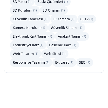
3D Yazıcı
Baskı Çözümleri
(
1
)
(
1
)
3D Kurulum
3D Onarım
(
1
)
(
1
)
Güvenlik Kamerası
IP Kamera
CCTV
(
1
)
(
1
)
(
1
)
Kamera Kurulum
Güvenlik Sistemi
(
1
)
(
1
)
Elektronik Kart Tamiri
Anakart Tamiri
(
1
)
(
2
)
Endüstriyel Kart
Besleme Kartı
(
1
)
(
1
)
Web Tasarım
Web Sitesi
(
1
)
(
1
)
Responsive Tasarım
E-ticaret
SEO
(
1
)
(
1
)
(
1
)