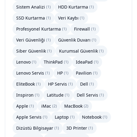
Sistem Analizi
HDD Kurtarma
(
1
)
(
1
)
SSD Kurtarma
Veri Kaybı
(
1
)
(
1
)
Profesyonel Kurtarma
Firewall
(
1
)
(
1
)
Veri Güvenliği
Güvenlik Duvarı
(
1
)
(
1
)
Siber Güvenlik
Kurumsal Güvenlik
(
1
)
(
1
)
Lenovo
ThinkPad
IdeaPad
(
1
)
(
1
)
(
1
)
Lenovo Servis
HP
Pavilion
(
1
)
(
1
)
(
1
)
EliteBook
HP Servis
Dell
(
1
)
(
1
)
(
1
)
Inspiron
Latitude
Dell Servis
(
1
)
(
1
)
(
1
)
Apple
iMac
MacBook
(
1
)
(
2
)
(
2
)
Apple Servis
Laptop
Notebook
(
1
)
(
1
)
(
1
)
Dizüstü Bilgisayar
3D Printer
(
1
)
(
1
)