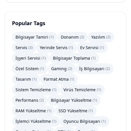
Popular Tags
Bilgisayar Tamiri
Donanım
Yazılım
(
1
)
(
2
)
(
2
)
Servis
Yerinde Servis
Ev Servisi
(
3
)
(
1
)
(
1
)
İşyeri Servisi
Bilgisayar Toplama
(
1
)
(
1
)
Özel Sistem
Gaming
İş Bilgisayarı
(
1
)
(
2
)
(
2
)
Tasarım
Format Atma
(
1
)
(
1
)
Sistem Temizleme
Virüs Temizleme
(
1
)
(
1
)
Performans
Bilgisayar Yükseltme
(
2
)
(
1
)
RAM Yükseltme
SSD Yükseltme
(
1
)
(
1
)
İşlemci Yükseltme
Oyuncu Bilgisayarı
(
1
)
(
1
)