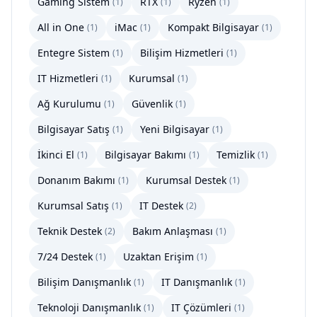
Gaming Sistem
RTX
Ryzen
(
1
)
(
1
)
(
1
)
All in One
iMac
Kompakt Bilgisayar
(
1
)
(
1
)
(
1
)
Entegre Sistem
Bilişim Hizmetleri
(
1
)
(
1
)
IT Hizmetleri
Kurumsal
(
1
)
(
1
)
Ağ Kurulumu
Güvenlik
(
1
)
(
1
)
Bilgisayar Satış
Yeni Bilgisayar
(
1
)
(
1
)
İkinci El
Bilgisayar Bakımı
Temizlik
(
1
)
(
1
)
(
1
)
Donanım Bakımı
Kurumsal Destek
(
1
)
(
1
)
Kurumsal Satış
IT Destek
(
1
)
(
2
)
Teknik Destek
Bakım Anlaşması
(
2
)
(
1
)
7/24 Destek
Uzaktan Erişim
(
1
)
(
1
)
Bilişim Danışmanlık
IT Danışmanlık
(
1
)
(
1
)
Teknoloji Danışmanlık
IT Çözümleri
(
1
)
(
1
)