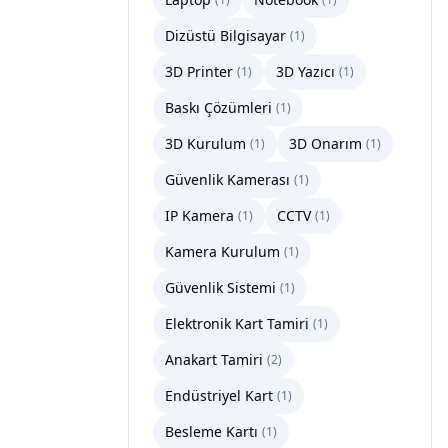
Dizüstü Bilgisayar
(
1
)
3D Printer
3D Yazıcı
(
1
)
(
1
)
Baskı Çözümleri
(
1
)
3D Kurulum
3D Onarım
(
1
)
(
1
)
Güvenlik Kamerası
(
1
)
IP Kamera
CCTV
(
1
)
(
1
)
Kamera Kurulum
(
1
)
Güvenlik Sistemi
(
1
)
Elektronik Kart Tamiri
(
1
)
Anakart Tamiri
(
2
)
Endüstriyel Kart
(
1
)
Besleme Kartı
(
1
)