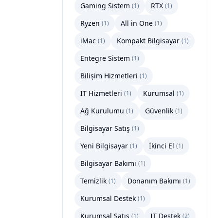
Gaming Sistem
RTX
(
1
)
(
1
)
Ryzen
All in One
(
1
)
(
1
)
iMac
Kompakt Bilgisayar
(
1
)
(
1
)
Entegre Sistem
(
1
)
Bilişim Hizmetleri
(
1
)
IT Hizmetleri
Kurumsal
(
1
)
(
1
)
Ağ Kurulumu
Güvenlik
(
1
)
(
1
)
Bilgisayar Satış
(
1
)
Yeni Bilgisayar
İkinci El
(
1
)
(
1
)
Bilgisayar Bakımı
(
1
)
Temizlik
Donanım Bakımı
(
1
)
(
1
)
Kurumsal Destek
(
1
)
Kurumsal Satış
IT Destek
(
1
)
(
2
)