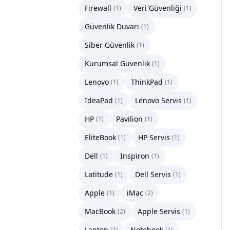
Firewall
Veri Güvenliği
(
1
)
(
1
)
Güvenlik Duvarı
(
1
)
Siber Güvenlik
(
1
)
Kurumsal Güvenlik
(
1
)
Lenovo
ThinkPad
(
1
)
(
1
)
IdeaPad
Lenovo Servis
(
1
)
(
1
)
HP
Pavilion
(
1
)
(
1
)
EliteBook
HP Servis
(
1
)
(
1
)
Dell
Inspiron
(
1
)
(
1
)
Latitude
Dell Servis
(
1
)
(
1
)
Apple
iMac
(
1
)
(
2
)
MacBook
Apple Servis
(
2
)
(
1
)
Laptop
Notebook
(
1
)
(
1
)