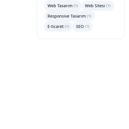
Web Tasarım
Web Sitesi
(
1
)
(
1
)
Responsive Tasarım
(
1
)
E-ticaret
SEO
(
1
)
(
1
)