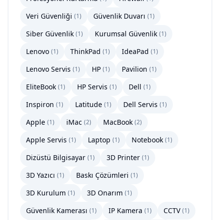
Veri Güvenliği
Güvenlik Duvarı
(
1
)
(
1
)
Siber Güvenlik
Kurumsal Güvenlik
(
1
)
(
1
)
Lenovo
ThinkPad
IdeaPad
(
1
)
(
1
)
(
1
)
Lenovo Servis
HP
Pavilion
(
1
)
(
1
)
(
1
)
EliteBook
HP Servis
Dell
(
1
)
(
1
)
(
1
)
Inspiron
Latitude
Dell Servis
(
1
)
(
1
)
(
1
)
Apple
iMac
MacBook
(
1
)
(
2
)
(
2
)
Apple Servis
Laptop
Notebook
(
1
)
(
1
)
(
1
)
Dizüstü Bilgisayar
3D Printer
(
1
)
(
1
)
3D Yazıcı
Baskı Çözümleri
(
1
)
(
1
)
3D Kurulum
3D Onarım
(
1
)
(
1
)
Güvenlik Kamerası
IP Kamera
CCTV
(
1
)
(
1
)
(
1
)