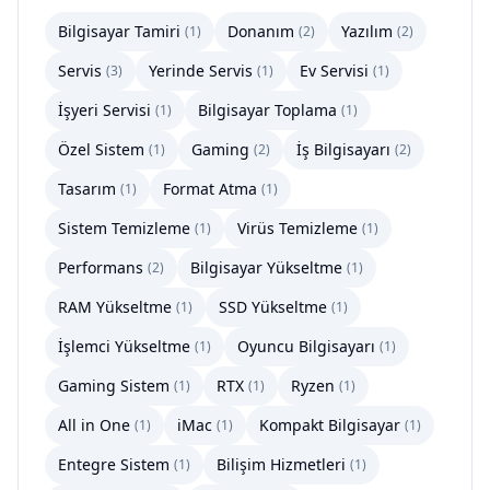
Bilgisayar Tamiri
Donanım
Yazılım
(
1
)
(
2
)
(
2
)
Servis
Yerinde Servis
Ev Servisi
(
3
)
(
1
)
(
1
)
İşyeri Servisi
Bilgisayar Toplama
(
1
)
(
1
)
Özel Sistem
Gaming
İş Bilgisayarı
(
1
)
(
2
)
(
2
)
Tasarım
Format Atma
(
1
)
(
1
)
Sistem Temizleme
Virüs Temizleme
(
1
)
(
1
)
Performans
Bilgisayar Yükseltme
(
2
)
(
1
)
RAM Yükseltme
SSD Yükseltme
(
1
)
(
1
)
İşlemci Yükseltme
Oyuncu Bilgisayarı
(
1
)
(
1
)
Gaming Sistem
RTX
Ryzen
(
1
)
(
1
)
(
1
)
All in One
iMac
Kompakt Bilgisayar
(
1
)
(
1
)
(
1
)
Entegre Sistem
Bilişim Hizmetleri
(
1
)
(
1
)