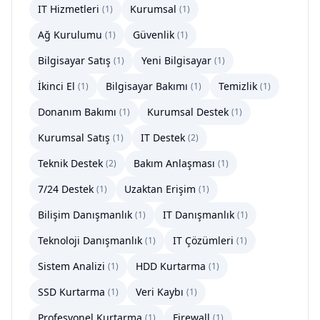
IT Hizmetleri
Kurumsal
(
1
)
(
1
)
Ağ Kurulumu
Güvenlik
(
1
)
(
1
)
Bilgisayar Satış
Yeni Bilgisayar
(
1
)
(
1
)
İkinci El
Bilgisayar Bakımı
Temizlik
(
1
)
(
1
)
(
1
)
Donanım Bakımı
Kurumsal Destek
(
1
)
(
1
)
Kurumsal Satış
IT Destek
(
1
)
(
2
)
Teknik Destek
Bakım Anlaşması
(
2
)
(
1
)
7/24 Destek
Uzaktan Erişim
(
1
)
(
1
)
Bilişim Danışmanlık
IT Danışmanlık
(
1
)
(
1
)
Teknoloji Danışmanlık
IT Çözümleri
(
1
)
(
1
)
Sistem Analizi
HDD Kurtarma
(
1
)
(
1
)
SSD Kurtarma
Veri Kaybı
(
1
)
(
1
)
Profesyonel Kurtarma
Firewall
(
1
)
(
1
)