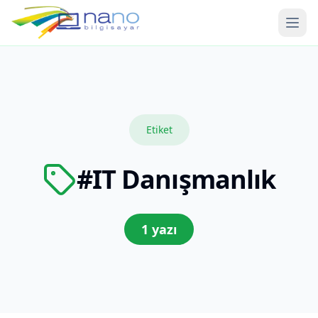
Ope
Etiket
#
IT Danışmanlık
1
yazı