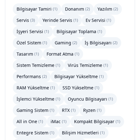
Bilgisayar Tamiri
Donanım
Yazılım
(
1
)
(
2
)
(
2
)
Servis
Yerinde Servis
Ev Servisi
(
3
)
(
1
)
(
1
)
İşyeri Servisi
Bilgisayar Toplama
(
1
)
(
1
)
Özel Sistem
Gaming
İş Bilgisayarı
(
1
)
(
2
)
(
2
)
Tasarım
Format Atma
(
1
)
(
1
)
Sistem Temizleme
Virüs Temizleme
(
1
)
(
1
)
Performans
Bilgisayar Yükseltme
(
2
)
(
1
)
RAM Yükseltme
SSD Yükseltme
(
1
)
(
1
)
İşlemci Yükseltme
Oyuncu Bilgisayarı
(
1
)
(
1
)
Gaming Sistem
RTX
Ryzen
(
1
)
(
1
)
(
1
)
All in One
iMac
Kompakt Bilgisayar
(
1
)
(
1
)
(
1
)
Entegre Sistem
Bilişim Hizmetleri
(
1
)
(
1
)