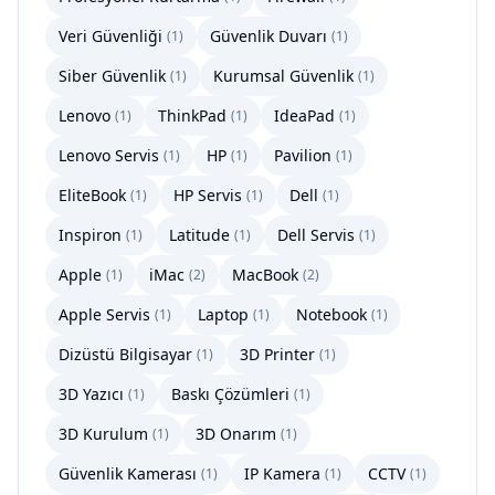
Veri Güvenliği
Güvenlik Duvarı
(
1
)
(
1
)
Siber Güvenlik
Kurumsal Güvenlik
(
1
)
(
1
)
Lenovo
ThinkPad
IdeaPad
(
1
)
(
1
)
(
1
)
Lenovo Servis
HP
Pavilion
(
1
)
(
1
)
(
1
)
EliteBook
HP Servis
Dell
(
1
)
(
1
)
(
1
)
Inspiron
Latitude
Dell Servis
(
1
)
(
1
)
(
1
)
Apple
iMac
MacBook
(
1
)
(
2
)
(
2
)
Apple Servis
Laptop
Notebook
(
1
)
(
1
)
(
1
)
Dizüstü Bilgisayar
3D Printer
(
1
)
(
1
)
3D Yazıcı
Baskı Çözümleri
(
1
)
(
1
)
3D Kurulum
3D Onarım
(
1
)
(
1
)
Güvenlik Kamerası
IP Kamera
CCTV
(
1
)
(
1
)
(
1
)