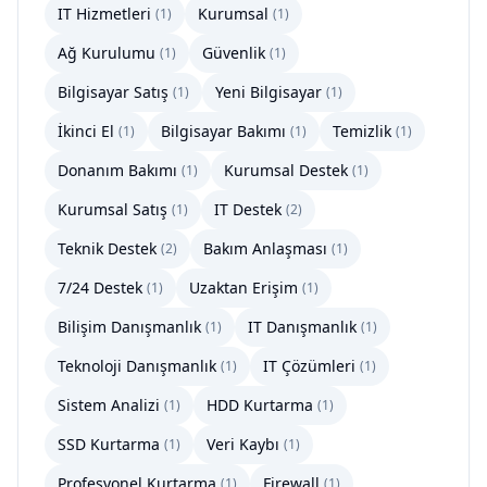
IT Hizmetleri
Kurumsal
(
1
)
(
1
)
Ağ Kurulumu
Güvenlik
(
1
)
(
1
)
Bilgisayar Satış
Yeni Bilgisayar
(
1
)
(
1
)
İkinci El
Bilgisayar Bakımı
Temizlik
(
1
)
(
1
)
(
1
)
Donanım Bakımı
Kurumsal Destek
(
1
)
(
1
)
Kurumsal Satış
IT Destek
(
1
)
(
2
)
Teknik Destek
Bakım Anlaşması
(
2
)
(
1
)
7/24 Destek
Uzaktan Erişim
(
1
)
(
1
)
Bilişim Danışmanlık
IT Danışmanlık
(
1
)
(
1
)
Teknoloji Danışmanlık
IT Çözümleri
(
1
)
(
1
)
Sistem Analizi
HDD Kurtarma
(
1
)
(
1
)
SSD Kurtarma
Veri Kaybı
(
1
)
(
1
)
Profesyonel Kurtarma
Firewall
(
1
)
(
1
)