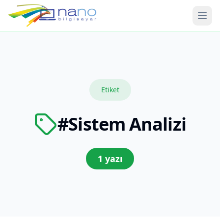
Ope
Etiket
#
Sistem Analizi
1
yazı