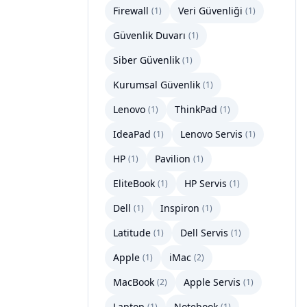
Firewall
Veri Güvenliği
(
1
)
(
1
)
Güvenlik Duvarı
(
1
)
Siber Güvenlik
(
1
)
Kurumsal Güvenlik
(
1
)
Lenovo
ThinkPad
(
1
)
(
1
)
IdeaPad
Lenovo Servis
(
1
)
(
1
)
HP
Pavilion
(
1
)
(
1
)
EliteBook
HP Servis
(
1
)
(
1
)
Dell
Inspiron
(
1
)
(
1
)
Latitude
Dell Servis
(
1
)
(
1
)
Apple
iMac
(
1
)
(
2
)
MacBook
Apple Servis
(
2
)
(
1
)
Laptop
Notebook
(
1
)
(
1
)