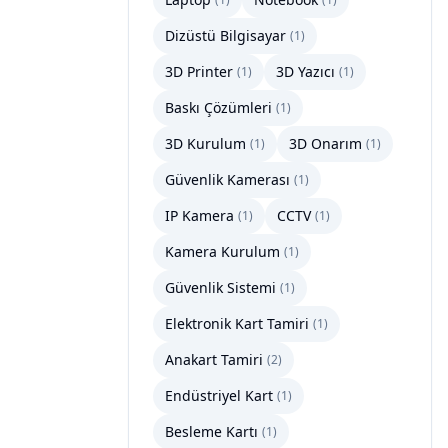
Dizüstü Bilgisayar
(
1
)
3D Printer
3D Yazıcı
(
1
)
(
1
)
Baskı Çözümleri
(
1
)
3D Kurulum
3D Onarım
(
1
)
(
1
)
Güvenlik Kamerası
(
1
)
IP Kamera
CCTV
(
1
)
(
1
)
Kamera Kurulum
(
1
)
Güvenlik Sistemi
(
1
)
Elektronik Kart Tamiri
(
1
)
Anakart Tamiri
(
2
)
Endüstriyel Kart
(
1
)
Besleme Kartı
(
1
)