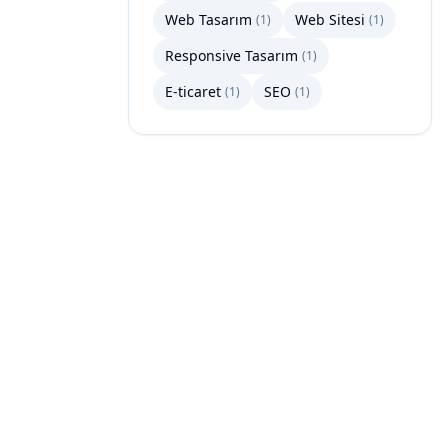
Web Tasarım
Web Sitesi
(
1
)
(
1
)
Responsive Tasarım
(
1
)
E-ticaret
SEO
(
1
)
(
1
)