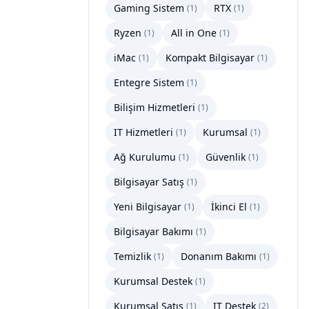
Gaming Sistem
RTX
(
1
)
(
1
)
Ryzen
All in One
(
1
)
(
1
)
iMac
Kompakt Bilgisayar
(
1
)
(
1
)
Entegre Sistem
(
1
)
Bilişim Hizmetleri
(
1
)
IT Hizmetleri
Kurumsal
(
1
)
(
1
)
Ağ Kurulumu
Güvenlik
(
1
)
(
1
)
Bilgisayar Satış
(
1
)
Yeni Bilgisayar
İkinci El
(
1
)
(
1
)
Bilgisayar Bakımı
(
1
)
Temizlik
Donanım Bakımı
(
1
)
(
1
)
Kurumsal Destek
(
1
)
Kurumsal Satış
IT Destek
(
1
)
(
2
)