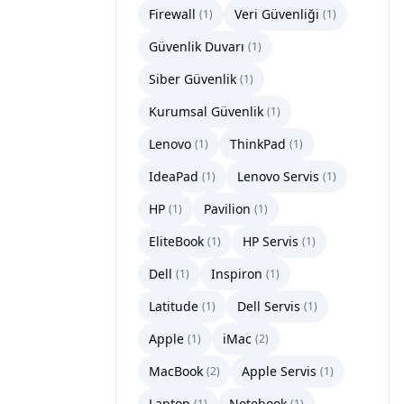
Firewall
Veri Güvenliği
(
1
)
(
1
)
Güvenlik Duvarı
(
1
)
Siber Güvenlik
(
1
)
Kurumsal Güvenlik
(
1
)
Lenovo
ThinkPad
(
1
)
(
1
)
IdeaPad
Lenovo Servis
(
1
)
(
1
)
HP
Pavilion
(
1
)
(
1
)
EliteBook
HP Servis
(
1
)
(
1
)
Dell
Inspiron
(
1
)
(
1
)
Latitude
Dell Servis
(
1
)
(
1
)
Apple
iMac
(
1
)
(
2
)
MacBook
Apple Servis
(
2
)
(
1
)
Laptop
Notebook
(
1
)
(
1
)