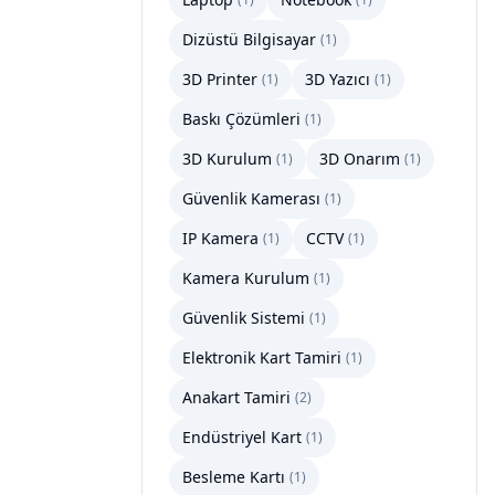
Dizüstü Bilgisayar
(
1
)
3D Printer
3D Yazıcı
(
1
)
(
1
)
Baskı Çözümleri
(
1
)
3D Kurulum
3D Onarım
(
1
)
(
1
)
Güvenlik Kamerası
(
1
)
IP Kamera
CCTV
(
1
)
(
1
)
Kamera Kurulum
(
1
)
Güvenlik Sistemi
(
1
)
Elektronik Kart Tamiri
(
1
)
Anakart Tamiri
(
2
)
Endüstriyel Kart
(
1
)
Besleme Kartı
(
1
)