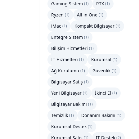
Gaming Sistem
RTX
(
1
)
(
1
)
Ryzen
All in One
(
1
)
(
1
)
iMac
Kompakt Bilgisayar
(
1
)
(
1
)
Entegre Sistem
(
1
)
Bilişim Hizmetleri
(
1
)
IT Hizmetleri
Kurumsal
(
1
)
(
1
)
Ağ Kurulumu
Güvenlik
(
1
)
(
1
)
Bilgisayar Satış
(
1
)
Yeni Bilgisayar
İkinci El
(
1
)
(
1
)
Bilgisayar Bakımı
(
1
)
Temizlik
Donanım Bakımı
(
1
)
(
1
)
Kurumsal Destek
(
1
)
Kurumsal Satış
IT Destek
(
1
)
(
2
)